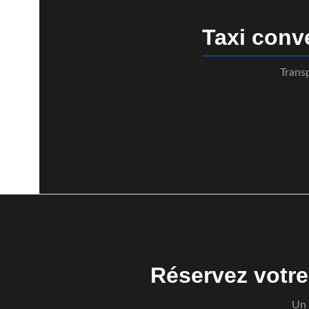
Taxi con
Trans
Réservez votr
Un 