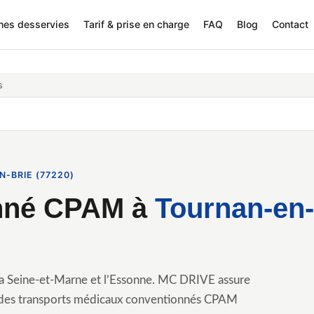
nes desservies
Tarif & prise en charge
FAQ
Blog
Contact
s
e
-BRIE (77220)
onné CPAM à
Tournan-en-
 la Seine-et-Marne et l’Essonne. MC DRIVE assure
s des transports médicaux conventionnés CPAM