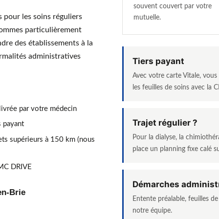
souvent couvert par votre
pour les soins réguliers
mutuelle.
sommes particulièrement
ndre des établissements à la
rmalités administratives
Tiers payant
.
Avec votre carte Vitale, vou
les feuilles de soins avec la
livrée par votre médecin
Trajet régulier ?
rs payant
Pour la dialyse, la chimioth
ets supérieurs à 150 km (nous
place un planning fixe calé s
 MC DRIVE
Démarches administ
en-Brie
Entente préalable, feuilles d
notre équipe.