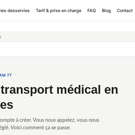
nes desservies
Tarif & prise en charge
FAQ
Blog
Contact
s
AM 77
 transport médical en
tes
compte à créer. Vous nous appelez, vous nous
réglé. Voici comment ça se passe.