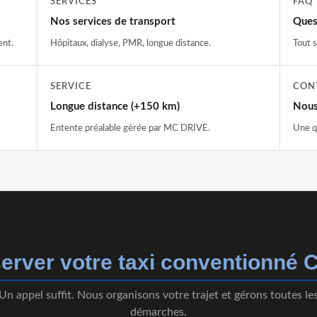
SERVICES
FAQ
Nos services de transport
Ques
nt.
Hôpitaux, dialyse, PMR, longue distance.
Tout 
SERVICE
CON
Longue distance (+150 km)
Nous
Entente préalable gérée par MC DRIVE.
Une q
server votre taxi conventionné
Un appel suffit. Nous organisons votre trajet et gérons toutes le
démarches.