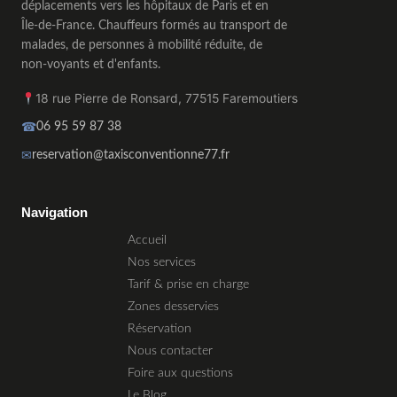
déplacements vers les hôpitaux de Paris et en
Île-de-France. Chauffeurs formés au transport de
malades, de personnes à mobilité réduite, de
non-voyants et d'enfants.
18 rue Pierre de Ronsard
,
77515
Faremoutiers
☎
06 95 59 87 38
✉
reservation@taxisconventionne77.fr
Taxi conventionné CPAM 77 Seine-et-Marne
Navigation
Accueil
Nos services
Tarif & prise en charge
Zones desservies
Réservation
Nous contacter
Foire aux questions
Le Blog