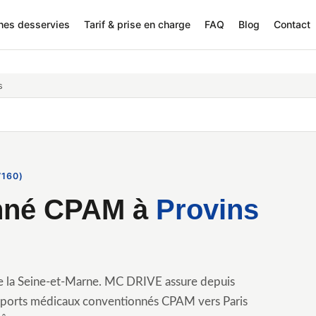
nes desservies
Tarif & prise en charge
FAQ
Blog
Contact
s
7160)
onné CPAM à
Provins
 de la Seine-et-Marne. MC DRIVE assure depuis
nsports médicaux conventionnés CPAM vers Paris