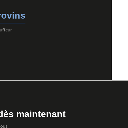
rovins
uffeur
dès maintenant
Nous