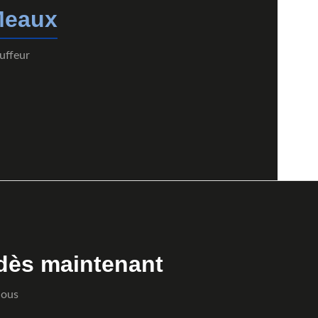
eaux
uffeur
dès maintenant
Nous