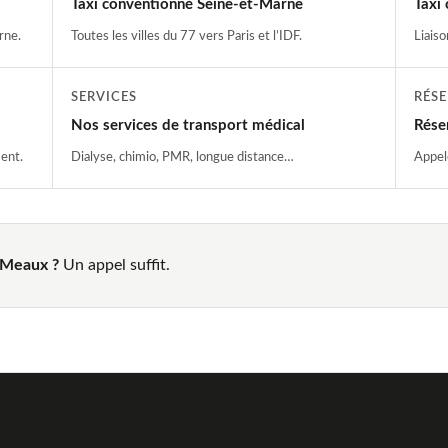
Taxi conventionné Seine-et-Marne
Taxi
rne.
Toutes les villes du 77 vers Paris et l’IDF.
Liaiso
SERVICES
RÉS
Nos services de transport médical
Rése
ent.
Dialyse, chimio, PMR, longue distance…
Appel
s Meaux ?
Un appel suffit.