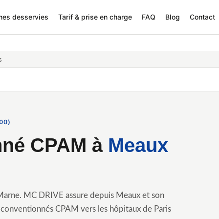
nes desservies
Tarif & prise en charge
FAQ
Blog
Contact
s
00)
onné CPAM à
Meaux
t-Marne. MC DRIVE assure depuis Meaux et son
 conventionnés CPAM vers les hôpitaux de Paris