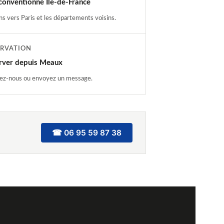
 conventionné Île-de-France
ns vers Paris et les départements voisins.
ERVATION
rver depuis Meaux
ez-nous ou envoyez un message.
☎ 06 95 59 87 38