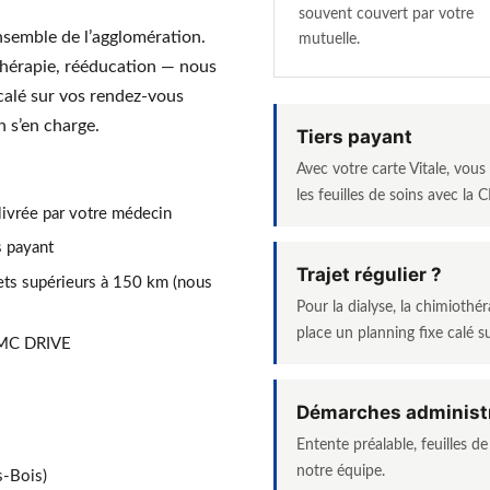
souvent couvert par votre
semble de l’agglomération.
mutuelle.
othérapie, rééducation — nous
 calé sur vos rendez-vous
n s’en charge.
Tiers payant
Avec votre carte Vitale, vou
les feuilles de soins avec la
livrée par votre médecin
rs payant
Trajet régulier ?
ets supérieurs à 150 km (nous
Pour la dialyse, la chimioth
place un planning fixe calé s
 MC DRIVE
Démarches administ
Entente préalable, feuilles d
notre équipe.
s-Bois)